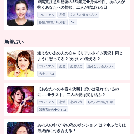
※閲覧注意※秘密のSEX鑑定◆身体相性、あの人が
抱くあなたへの情欲、二人が結ばれる日
プレミアム
恋愛
あの人の気持ち占い
欲望/妄想/Hな本音
Ena
新着占い
逢えないあの人の心を【リアルタイム実況】同じ
ように想ってる？ 次はいつ逢える？
プレミアム
恋愛
恋愛状況
連絡ない/会えない
大串ノリコ
【あなたへの本音＆決断】想いは溢れているの
に……◆ラスト、二人の愛は実を結ぶ？
プレミアム
恋愛
恋の行方
あの人の決断/行動
濃密官能占◆クミコ
あの人の中で“今の私のポジション”は？◆ふたりは
最終的に付き合える？