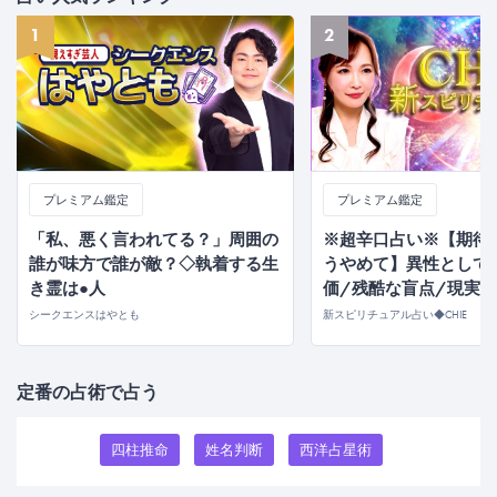
プレミアム鑑定
プレミアム鑑定
「私、悪く言われてる？」周囲の
※超辛口占い※【期待
誰が味方で誰が敵？◇執着する生
うやめて】異性として
き霊は●人
価/残酷な盲点/現実
それでも諦められない
シークエンスはやとも
新スピリチュアル占い◆CHIE
定番の占術で占う
四柱推命
姓名判断
西洋占星術