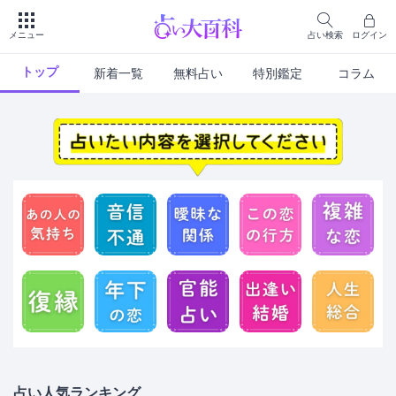
占い検索
ログイン
メニュー
トップ
新着一覧
無料占い
特別鑑定
コラム
占い人気ランキング