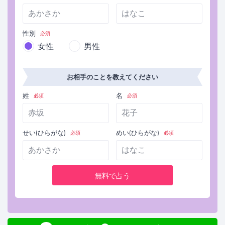
性別
必須
女性
男性
お相手のことを教えてください
姓
名
必須
必須
せい(ひらがな)
めい(ひらがな)
必須
必須
無料で占う