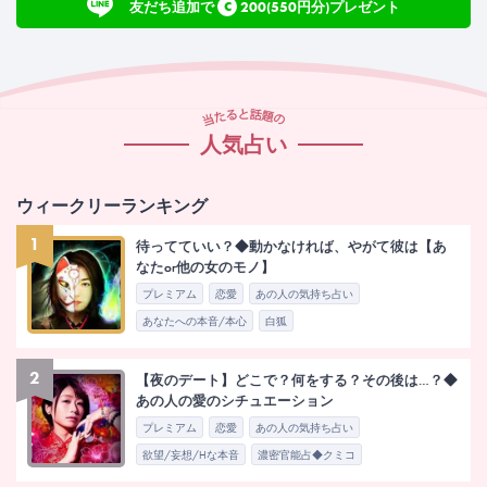
c
友だち追加で
200(550円分)プレゼント
人気占い
ウィークリーランキング
待ってていい？◆動かなければ、やがて彼は【あ
なたor他の女のモノ】
プレミアム
恋愛
あの人の気持ち占い
あなたへの本音/本心
白狐
【夜のデート】どこで？何をする？その後は…？◆
あの人の愛のシチュエーション
プレミアム
恋愛
あの人の気持ち占い
欲望/妄想/Hな本音
濃密官能占◆クミコ