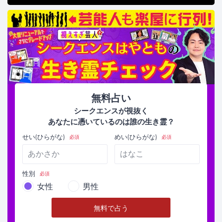
無料占い
シークエンスが視抜く
あなたに憑いているのは誰の生き霊？
せい(ひらがな)
めい(ひらがな)
必須
必須
性別
必須
女性
男性
無料で占う