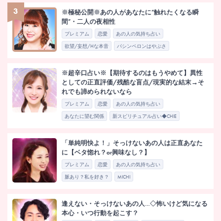
※極秘公開※あの人があなたに“触れたくなる瞬
間”・二人の夜相性
プレミアム
恋愛
あの人の気持ち占い
欲望/妄想/Hな本音
パシンペロンはやぶさ
※超辛口占い※【期待するのはもうやめて】異性
としての正直評価/残酷な盲点/現実的な結末→そ
れでも諦められないなら
プレミアム
恋愛
あの人の気持ち占い
あなたに望む関係
新スピリチュアル占い◆CHIE
「単純明快よ！」そっけないあの人は正直あなた
に【ベタ惚れ？or興味なし？】
プレミアム
恋愛
あの人の気持ち占い
脈あり？私を好き？
MICHI
逢えない・そっけないあの人…◇怖いけど気になる
本心・いつ行動を起こす？