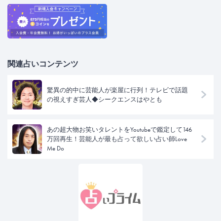
関連占いコンテンツ
驚異の的中に芸能人が楽屋に行列！テレビで話題
の視えすぎ芸人◆シークエンスはやとも
あの超大物お笑いタレントをYoutubeで鑑定して146
万回再生！芸能人が最も占って欲しい占い師Love
Me Do